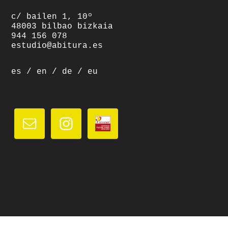
c/ bailen 1, 10º
48003 bilbao bizkaia
944 156 078
estudio@abitura.es
es
/
en
/
de
/
eu