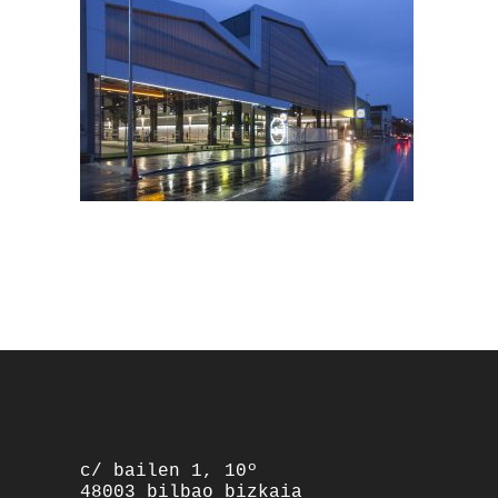
footer
c/ bailen 1, 10º
48003 bilbao bizkaia