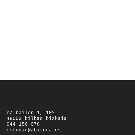
footer
c/ bailen 1, 10º
48003 bilbao bizkaia
944 156 078
estudio@abitura.es