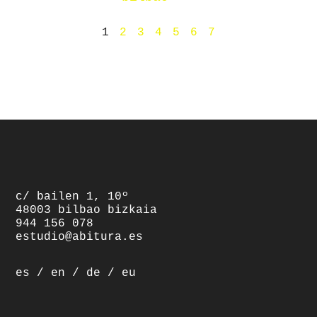
1
2
3
4
5
6
7
c/ bailen 1, 10º
48003 bilbao bizkaia
944 156 078
estudio@abitura.es
es
/
en
/
de
/
eu